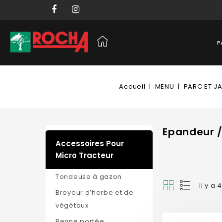
P
Accueil
MENU
PARC ET J
Epandeur /
Accessoires Pour
Micro Tracteur
Tondeuse à gazon
Il y a 
Broyeur d’herbe et de
végétaux
Benne portée