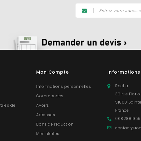
Mon Compte
Informations
Rocha
Informations personnelles
32 rue Flori
Commandes
51800 Saint
rales de
Avoirs
France
Adresses
0682881955
s
Bons de réduction
contact@roc
Mes alertes