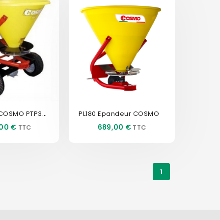
Epandeur COSMO PTP300PL
PL180 Epandeur COSMO
Prix
,00 €
689,00 €
1