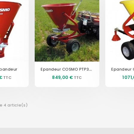
Epandeur COSMO PTP300
Epandeur
Prix
Prix
€
849,00 €
1 071
e 4 article(s)