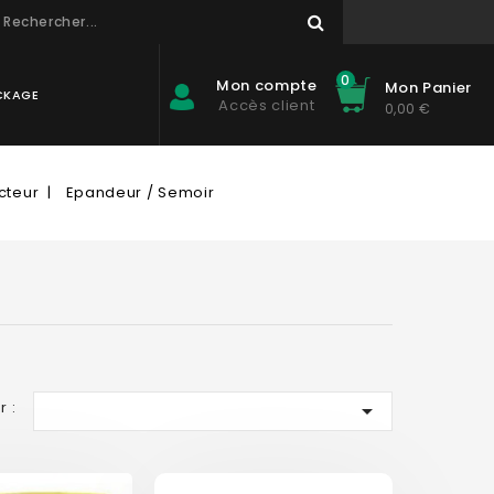
0
Mon compte
Mon Panier
CKAGE
Accès client
0,00 €
cteur
Epandeur / Semoir
r :
