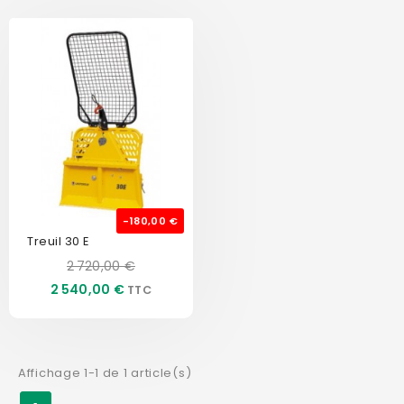
-180,00 €
Treuil 30 E
Prix
Prix
2 720,00 €
de
2 540,00 €
base
Affichage 1-1 de 1 article(s)