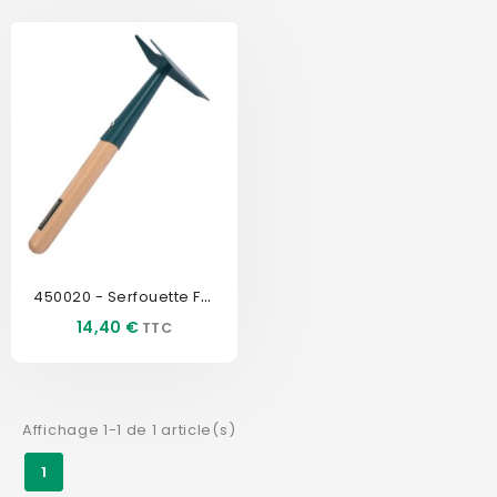
450020 - Serfouette Fourche...
Prix
14,40 €
Affichage 1-1 de 1 article(s)
1