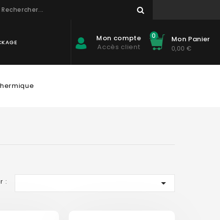
0
Mon compte
Mon Panier
CKAGE
Accès client
0,00 €
 thermique
r :
