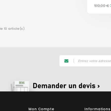
Prix
510,00 €
de
base
e 10 article(s)
Mon Compte
Informations