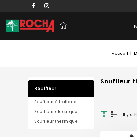
P
Accueil
M
Souffleur 
Souffleur
Souffleur à batterie
Souffleur électrique
Il y a 
Souffleur thermique