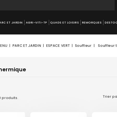
ARC ET JARDIN
AGRI-VITI-TP
QUADS ET LOISIRS
REMORQUES
DESTO
ENU
PARC ET JARDIN
ESPACE VERT
Souffleur
Souffleur
thermique
Trier pa
10 produits.