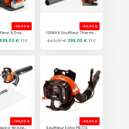
-50,00 €
-50,00 €
125BVX Souffleur Thermique...
leur À Dos...
Prix
Prix
Prix
499,00 €
449,00 €
399,00 €
de
base
-149,00 €
-90,00 €
Souffleur Aspiro-Broyeur...
Souffleur Echo PB770