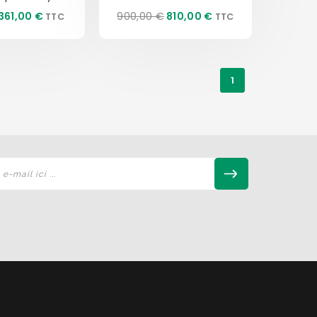
Prix
Prix
Prix
361,00 €
900,00 €
810,00 €
de
base
1