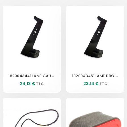
1820043441 LAME GAUCHE SENTAR
1820043451 LAME DROITE SENTAR
Prix
Prix
24,13 €
23,14 €