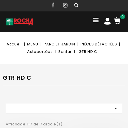
0
Accueil
MENU
PARC ET JARDIN
PIÈCES DÉTACHÉES
Autoportées
Sentar
GTR HD C
GTR HD C

Affichage 1-7 de 7 article(s)