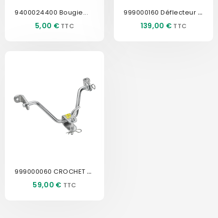
999000160 Déflecteur AR KIT...
9400024400 Bougie...
Prix
Prix
5,00 €
139,00 €
999000060 CROCHET ATTELAGE...
Prix
59,00 €