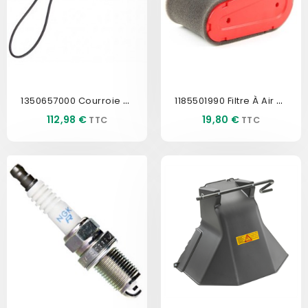
1350657000 Courroie De Lame
1185501990 Filtre À Air SENTAR
Prix
Prix
112,98 €
19,80 €