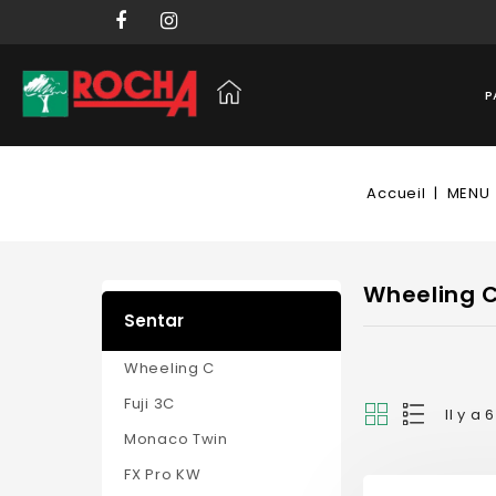
P
Accueil
MENU
Wheeling 
Sentar
Wheeling C
Fuji 3C
Il y a 
Monaco Twin
FX Pro KW