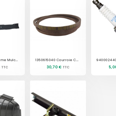
1820043460 Lame Mulching 49cm
1350615040 Courroie Coupe...
9400024400
Prix
Prix
€
30,70 €
5,0