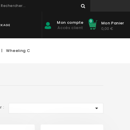
0
Mon compte
Mon Panier
CKAGE
Accès client
0,00 €
Wheeling C
r :
