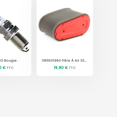
1185501990 Filtre À Air SENTAR
 Bougie...
Prix
0 €
19,80 €