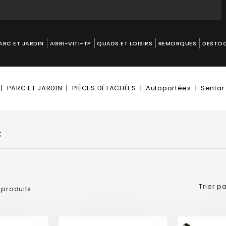
ARC ET JARDIN
AGRI-VITI-TP
QUADS ET LOISIRS
REMORQUES
DESTO
PARC ET JARDIN
PIÈCES DÉTACHÉES
Autoportées
Sentar
C
Trier pa
6 produits.