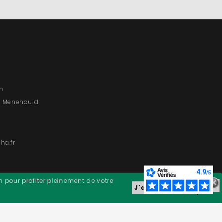
on
e Menehould
ha.fr
n pour profiter pleinement de votre
En savoir
J'accepte
+