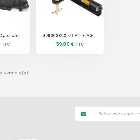
999003410 Kit Opturateur...
999003850 KIT ATTELAGE...
Prix
€
59,00 €
e 6 article(s)