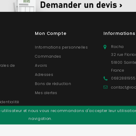
Mon Compte
Informations
Rocha
Informations personnelles
32 rue Flori
Commandes
51800 Saint
rales de
Avoirs
France
Adresses
0682881955
s
Bons de réduction
contact@roc
Mes alertes
identialité
e utilisateur et nous vous recommandons d'accepter leur utilisatio
navigation.