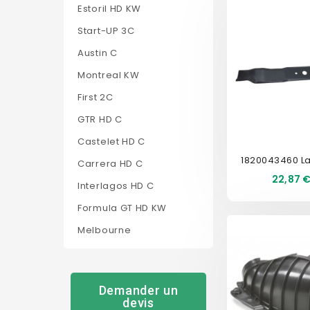
Estoril HD KW
Start-UP 3C
Austin C
Montreal KW
First 2C
GTR HD C
Castelet HD C
Carrera HD C
Prix
22,87 
Interlagos HD C
Formula GT HD KW
Melbourne
Demander un
devis