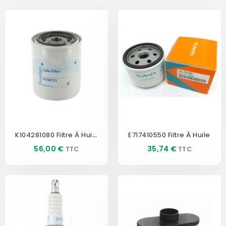
K104281080 Filtre À Huile...
E717410550 Filtre À Huile
Prix
Prix
56,00 €
35,74 €