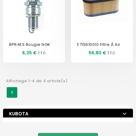
BPR4ES Bougie NGK
E715610010 Filtre À Air
Prix
Prix
6,25 €
56,80 €
Affichage 1-4 de 4 article(s)
1
KUBOTA