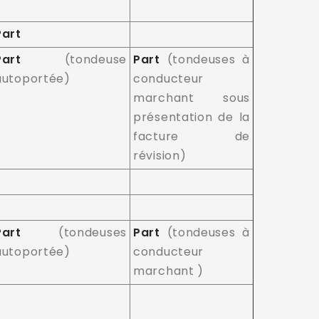
Part
Part
(tondeuse
Part
(tondeuses à
autoportée)
conducteur
marchant sous
présentation de la
facture de
révision)
Part
(tondeuses
Part
(tondeuses à
autoportée)
conducteur
marchant )