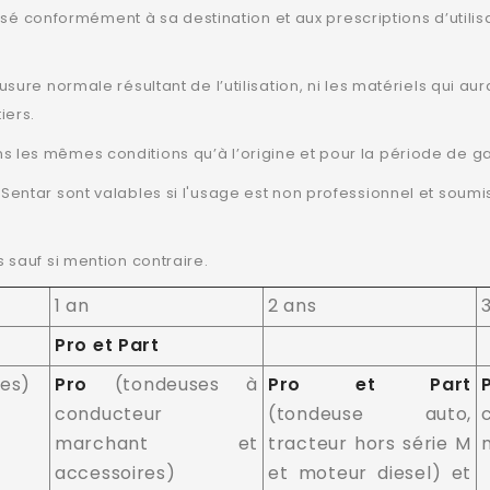
ilisé conformément à sa destination et aux prescriptions d’utili
sure normale résultant de l’utilisation, ni les matériels qui a
iers.
les mêmes conditions qu’à l’origine et pour la période de gar
entar sont valables si l'usage est non professionnel et soumis
 sauf si mention contraire.
1 an
2 ans
Pro et Part
es)
Pro
(tondeuses à
Pro et Part
conducteur
(tondeuse auto,
marchant et
tracteur hors série M
accessoires)
et moteur diesel) et