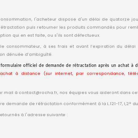
consommation, l'acheteur dispose d'un délai de quatorze jo
 rétractation puis retourner les produits commandés pour rembo
tion qui en est faite, ou s'ils sont défectueux.
le consommateur, à ses frais et avant l’expiration du délai
tion dénuée d’ambiguïté.
formulaire officiel de demande de rétractation après un achat à d
n achat à distance (sur internet, par correspondance, té
 mail à contact@rocha.fr, nos équipes vous aideront dans c
e demande de rétractation conformément à la L.121-17, I,2° 
etournés à l'adresse suivante :