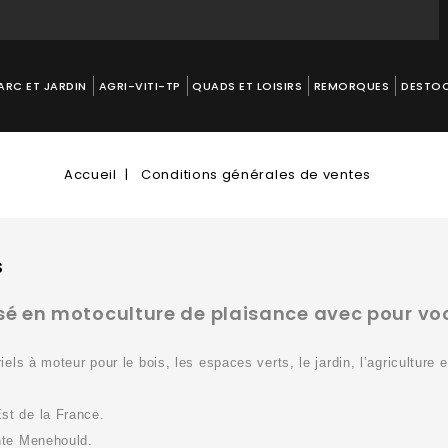
ARC ET JARDIN
AGRI-VITI-TP
QUADS ET LOISIRS
REMORQUES
DESTO
Accueil
Conditions générales de ventes
s
sé en motoculture de plaisance avec pour vocat
s à moteur pour le bois, les espaces verts, le jardin, l’agriculture et 
st de la France.
nte Menehould.