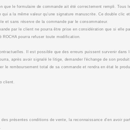
n que le formulaire de commande ait été correctement rempli. Tous l
ue qui a la même valeur qu’une signature manuscrite. Ce double clic e
able et sans réserve de la commande par le consommateur.
ande par le client ne pourra être prise en considération que si elle pa
té
ROCHA
pourra refuser toute modification.
ontractuelles. Il est possible que des erreurs puissent survenir dans 
pourra,
après avoir signalé le litige,
demander l'échange de son produit 
er le remboursement total de sa commande et rendra en état le produi
o client.
des présentes conditions de vente, la reconnaissance d’en avoir parf
.