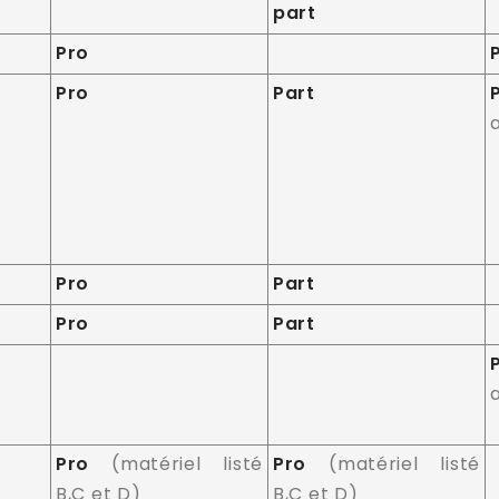
part
Pro
Pro
Part
Pro
Part
Pro
Part
Pro
(matériel listé
Pro
(matériel listé
B,C et D)
B,C et D)