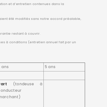
sation et d’entretien contenues dans la
uraient été modifiés sans notre accord préalable,
antie restant à couvrir.
es à conditions (entretien annuel fait par un
3 ans
5 ans
Part
(tondeuse à
conducteur
marchant)