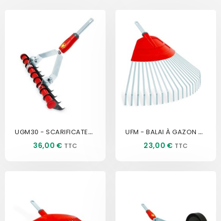
UGM30 - SCARIFICATEUR 30 CM...
UFM - BALAI À GAZON À DENTS...
Prix
Prix
36,00 €
23,00 €