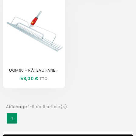
UGM60 - RÂTEAU FANEUR 60 CM...
Prix
58,00 €
Affichage 1-9 de 9 article(s)
1