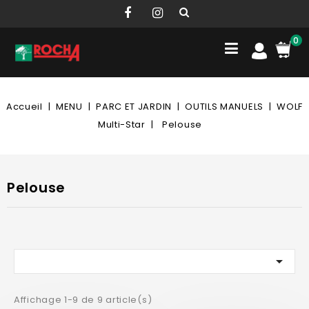
0
Accueil
MENU
PARC ET JARDIN
OUTILS MANUELS
WOLF
Multi-Star
Pelouse
Pelouse

Affichage 1-9 de 9 article(s)