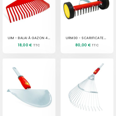
UIM - BALAI À GAZON 42 CM -...
URM30 - SCARIFICATEUR SUR...
Prix
Prix
18,00 €
80,00 €