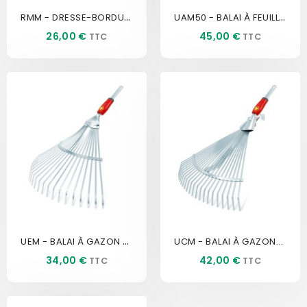
RMM - DRESSE-BORDURE...
UAM50 - BALAI À FEUILLES À...
Prix
Prix
26,00 €
45,00 €
UEM - BALAI À GAZON 45 CM -...
UCM - BALAI À GAZON...
Prix
Prix
34,00 €
42,00 €