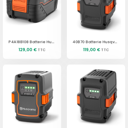
P4A18B108 Batterie Husqvarna
40B70 Batterie Husqvarna
Prix
Prix
129,00 €
119,00 €