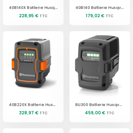
40B140X Batterie Husqvarna
40B140 Batterie Husqvarna
Prix
Prix
228,95 €
179,02 €
40B220X Batterie Husqvarna
BLI300 Batterie Husqvarna
Prix
Prix
328,97 €
459,00 €