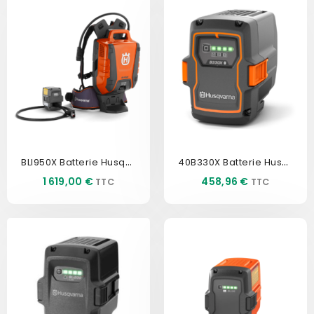
BLI950X Batterie Husqvarna
40B330X Batterie Husqvarna
Prix
Prix
1 619,00 €
458,96 €