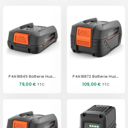
P4A18B45 Batterie Husqvarna
P4A18B72 Batterie Husqvarna
Prix
Prix
79,00 €
109,00 €