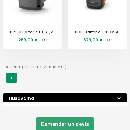
BLi200 Batterie HUSQVARNA
BLI30 Batterie HUSQVARNA
Prix
Prix
269,00 €
329,00 €
Affichage 1-12 de 12 article(s)
1
Husqvarna
Demander un devis