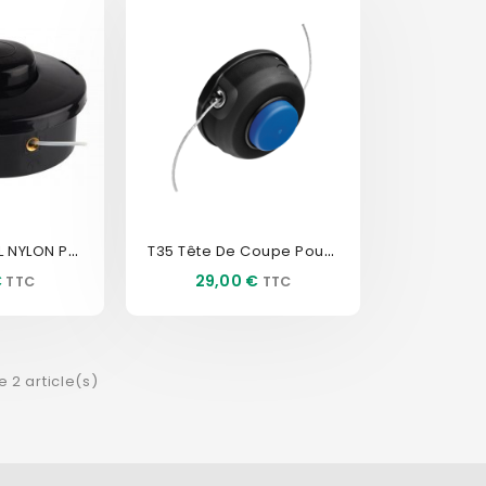
726456 TETE FIL NYLON POUR...
T35 Tête De Coupe Pour...
Prix
€
29,00 €
e 2 article(s)