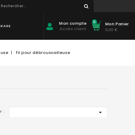
0
Mon compte
Mon Panier
CKAGE
Accès client
0,00 €
euse
Fil pour débroussailleuse
r :
