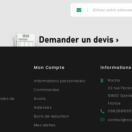
Mon Compte
Informations
Rocha
Informations personnelles
32 rue Flori
Commandes
51800 Saint
rales de
Avoirs
France
Adresses
0682881955
s
Bons de réduction
contact@roc
Mes alertes