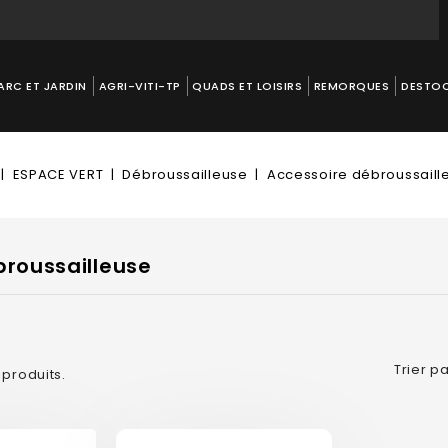
ARC ET JARDIN
AGRI-VITI-TP
QUADS ET LOISIRS
REMORQUES
DESTO
ESPACE VERT
Débroussailleuse
Accessoire débroussaill
broussailleuse
Trier pa
2 produits.