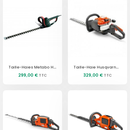
Taille-Haies Metabo HS8865
Taille-Haie Husqvarna 122HD45
Prix
Prix
299,00 €
329,00 €