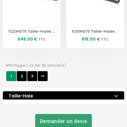
522IHD75 Taille-Haies À...
520IHD70 Taille-Haies...
Prix
Prix
649,00 €
619,00 €
Affichage 1-12 de 26 article(s)
1
2
3
Taille-Haie
Demander un devis