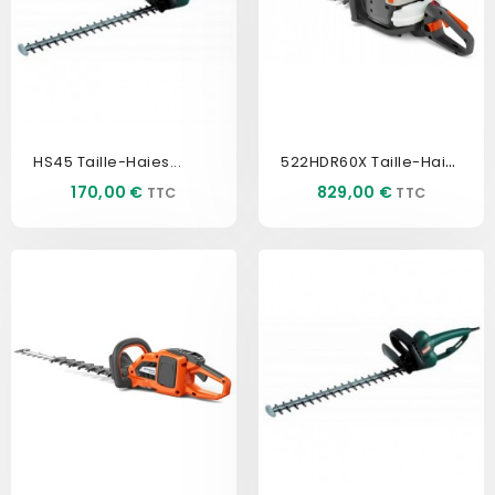
522HDR60X Taille-Haies Pro...
HS45 Taille-Haies...
Prix
Prix
170,00 €
829,00 €