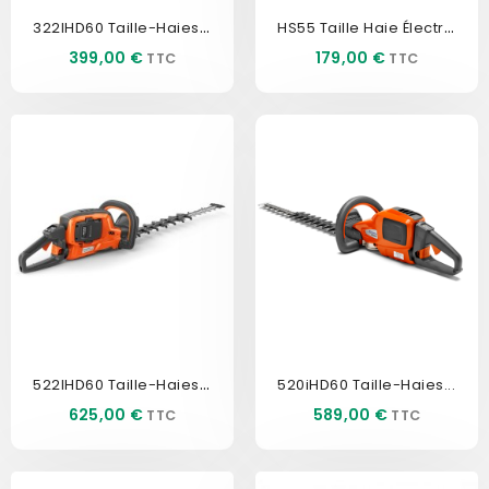
322IHD60 Taille-Haies À...
HS55 Taille Haie Électrique...
Prix
Prix
399,00 €
179,00 €
522IHD60 Taille-Haies À...
520iHD60 Taille-Haies...
Prix
Prix
625,00 €
589,00 €