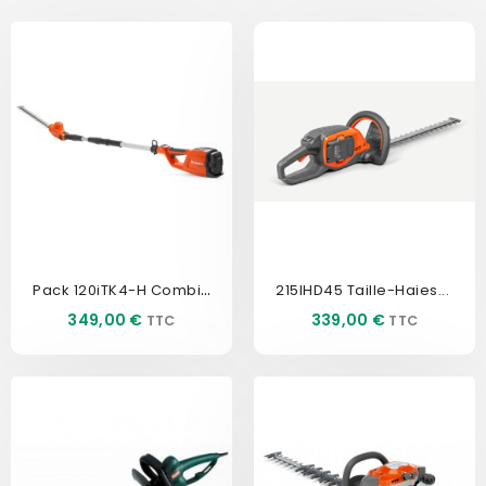
Pack 120iTK4-H Combi...
215IHD45 Taille-Haies...
Prix
Prix
349,00 €
339,00 €
EXCLUSIVITÉ WEB !