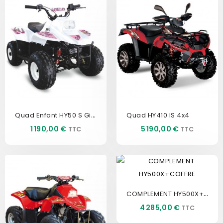
Quad Enfant HY50 S Girly
Quad HY410 IS 4x4
Prix
Prix
1 190,00 €
5 190,00 €
COMPLEMENT HY500X+COFFRE
Prix
4 285,00 €