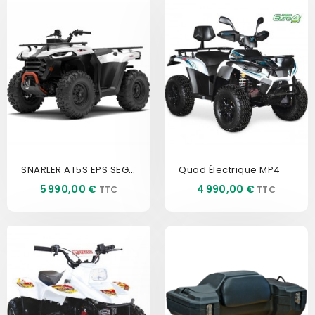
SNARLER AT5S EPS SEGWAY
Quad Électrique MP4
Prix
Prix
5 990,00 €
4 990,00 €