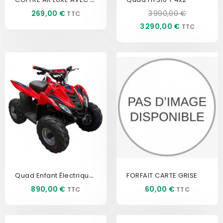
Prix
Prix
Prix
269,00 €
3 990,00 €
de
3 290,00 €
base
Quad Enfant Électrique HY35EV
FORFAIT CARTE GRISE
Prix
Prix
890,00 €
60,00 €