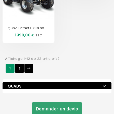
Quad Enfant HY80 SX
Prix
1 390,00 €
Affichage 1-12 de 22 article(s)
1
2
QUADS
Demander un devis