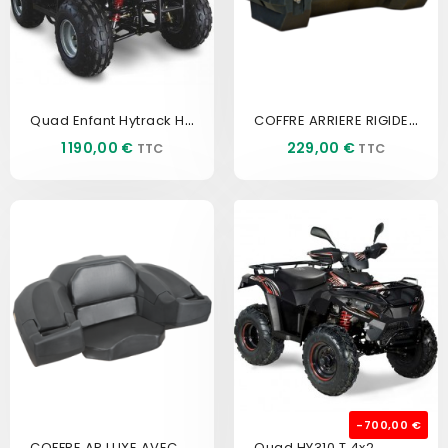
Quad Enfant Hytrack HY 50SX
COFFRE ARRIERE RIGIDE DOSSERET
Prix
Prix
1 190,00 €
229,00 €
-700,00 €
COFFRE AR LUXE AVEC POIGNEE
Quad HY310 T 4x2