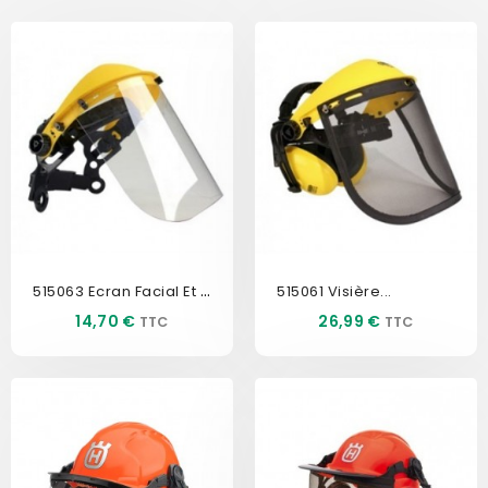
515063 Ecran Facial Et Visière
515061 Visière...
Prix
Prix
14,70 €
26,99 €