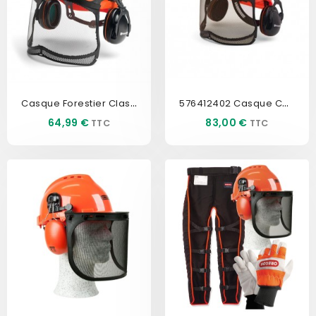
Casque Forestier Classic...
576412402 Casque Complet...
Prix
Prix
64,99 €
83,00 €