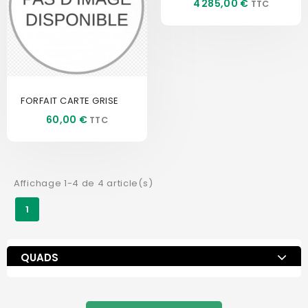
Prix
4 285,00 €
FORFAIT CARTE GRISE
Prix
60,00 €
Affichage 1-4 de 4 article(s)
1
QUADS