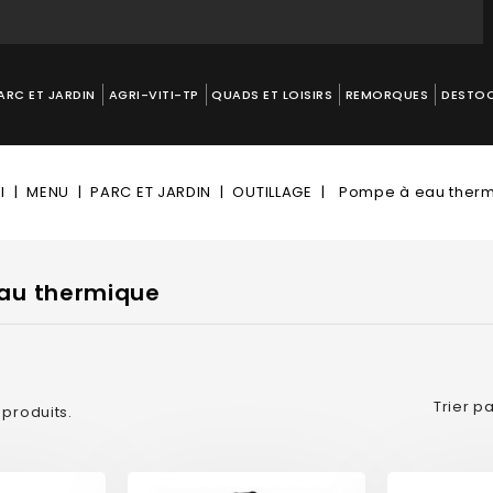
ARC ET JARDIN
AGRI-VITI-TP
QUADS ET LOISIRS
REMORQUES
DESTO
l
MENU
PARC ET JARDIN
OUTILLAGE
Pompe à eau ther
au thermique
Trier pa
6 produits.