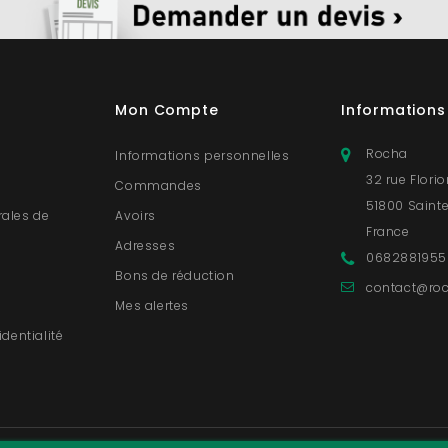
Mon Compte
Informations
Rocha
Informations personnelles
32 rue Flori
Commandes
51800 Saint
rales de
Avoirs
France
Adresses
0682881955
s
Bons de réduction
contact@roc
Mes alertes
identialité