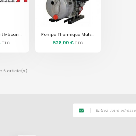
0806112515 Joint Mécanique...
Pompe Thermique Matsusaka...
Prix
€
528,00 €
e 6 article(s)