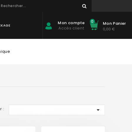
0
Mon compte
Mon Panier
CKAGE
Accès client
0,00 €
mique
r :
