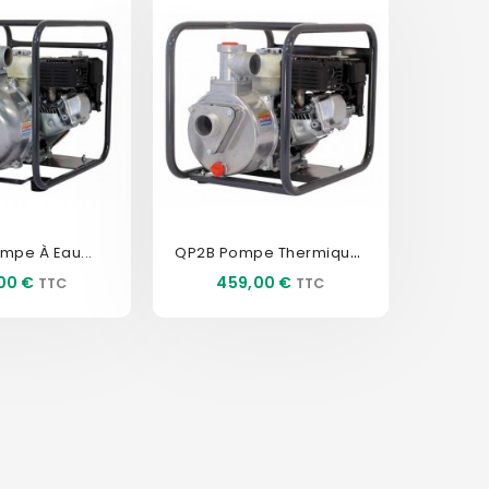
QP2B Pompe Thermique Matsusaka
mpe À Eau...
Prix
00 €
459,00 €
CLUSIVITÉ WEB !
EXCLUSIVITÉ WEB !