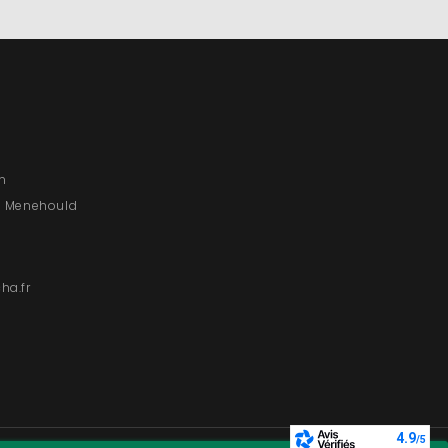
on
e Menehould
ha.fr