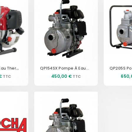
QP1 Pompe À Eau Thermique
QP154SX Pompe À Eau...
QP205S Po
Prix
Prix
€
450,00 €
650,
SIVITÉ WEB !
EXCLUSIVITÉ WEB !
EX