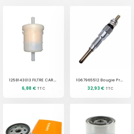
1258143013 FILTRE CARBURANT...
1G67965512 Bougie Préchauffage
Prix
Prix
6,88 €
32,93 €