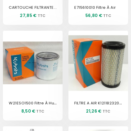
CARTOUCHE FILTRANTE...
E715610010 Filtre À Air
Prix
Prix
27,85 €
56,80 €
W21ESO1500 Filtre À Huile...
FILTRE A AIR K121182320 KUBOTA
Prix
Prix
8,50 €
21,26 €