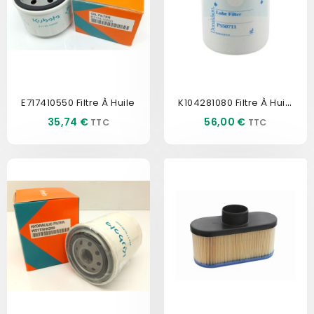
K104281080 Filtre À Huile...
E717410550 Filtre À Huile
Prix
Prix
35,74 €
56,00 €