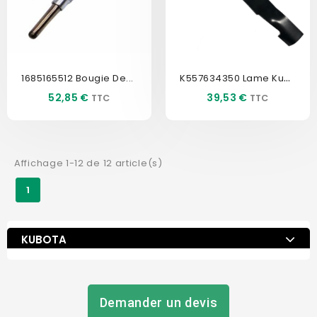
K557634350 Lame Kubota
1685165512 Bougie De...
Prix
Prix
52,85 €
39,53 €
Affichage 1-12 de 12 article(s)
1
KUBOTA
Demander un devis