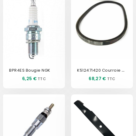
K512471420 Courroie De...
BPR4ES Bougie NGK
Prix
Prix
6,25 €
68,27 €