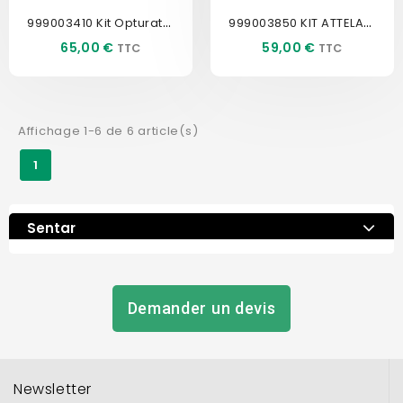
999003410 Kit Opturateur...
999003850 KIT ATTELAGE...
Prix
Prix
65,00 €
59,00 €
Affichage 1-6 de 6 article(s)
1
Sentar
Demander un devis
Newsletter