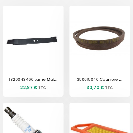
1820043460 Lame Mulching 49cm
1350615040 Courroie Coupe...
Prix
Prix
22,87 €
30,70 €