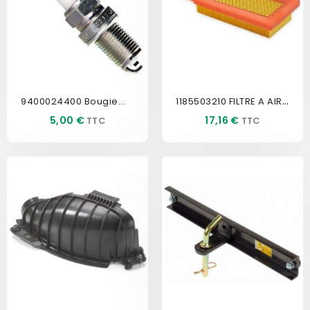
1185503210 FILTRE A AIR SENTAR
9400024400 Bougie...
Prix
Prix
5,00 €
17,16 €